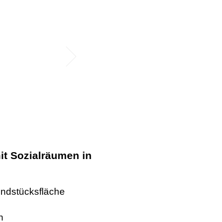
it Sozialräumen in
undstücksfläche
n